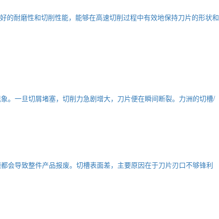
良好的耐磨性和切削性能，能够在高速切削过程中有效地保持刀片的形状和
象。一旦切屑堵塞，切削力急剧增大，刀片便在瞬间断裂。力洲的切槽/
题都会导致整件产品报废。切槽表面差，主要原因在于刀片刃口不够锋利