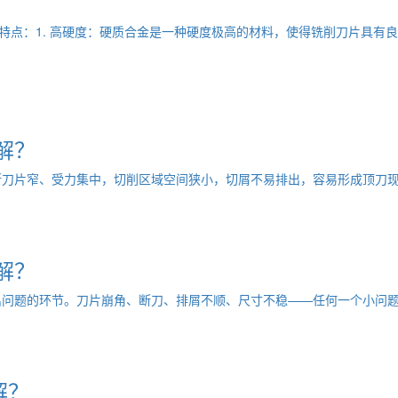
特点：1. 高硬度：硬质合金是一种硬度极高的材料，使得铣削刀片具有
解？
断刀片窄、受力集中，切削区域空间狭小，切屑不易排出，容易形成顶刀现
解？
出问题的环节。刀片崩角、断刀、排屑不顺、尺寸不稳——任何一个小问
解？